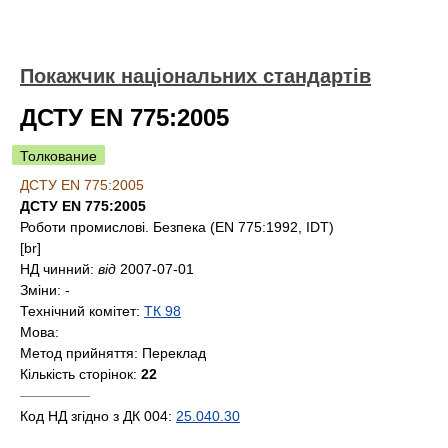
Покажчик національних стандартів
ДСТУ EN 775:2005
Толкование
ДСТУ EN 775:2005
ДСТУ EN 775:2005
Роботи промислові. Безпека (EN 775:1992, IDT)
[br]
НД чинний:
від
2007-07-01
Зміни:
-
Технічний комітет:
ТК 98
Мова:
Метод прийняття:
Переклад
Кількість сторінок:
22
—————
Код НД згідно з ДК 004:
25.040.30